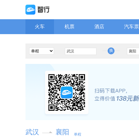
火车
机票
酒店
汽车票
换
武汉
襄阳
单程