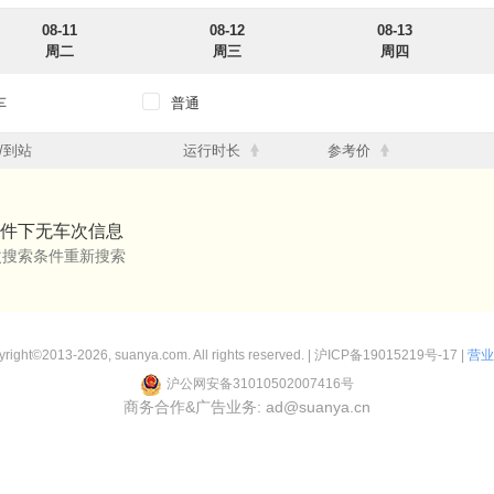
08-11
08-12
08-13
周二
周三
周四
车
普通
12点
12点-18点
18点-24点
/到站
运行时长
参考价
12点
12点-18点
18点-24点
件下无车次信息
改搜索条件重新搜索
right©2013-2026, suanya.com. All rights reserved. |
沪ICP备19015219号-17
|
营业
沪公网安备31010502007416号
商务合作&广告业务: ad@suanya.cn