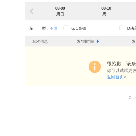
08-09
08-10
周日
周一
车 型：
不限
G/C高铁
D动
出发时段：
不限
0点-6点
6点-
车次信息
发/到时间
发
到达时段：
不限
0点-6点
6点-
出发车站：
不限
很抱歉，该条
你可以试试更
到达车站：
不限
返回首页
>
始发过路：
不限
始发
过路
Copy