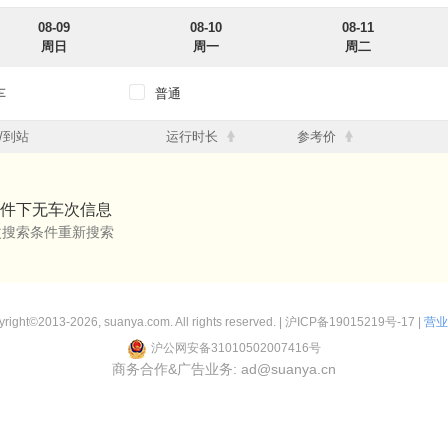
08-09
08-10
08-11
周日
周一
周二
车
普通
12点
12点-18点
18点-24点
/到站
运行时长
参考价
12点
12点-18点
18点-24点
件下无车次信息
改搜索条件重新搜索
right©2013-2026, suanya.com. All rights reserved. |
沪ICP备19015219号-17
|
营业
沪公网安备31010502007416号
商务合作&广告业务: ad@suanya.cn