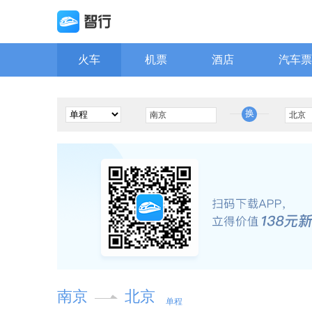
火车
机票
酒店
汽车票
换
南京
北京
单程