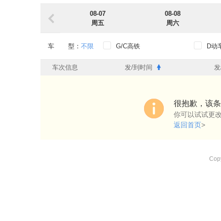
08-07
08-08
周五
周六
车 型：
不限
G/C高铁
D动
出发时段：
不限
0点-6点
6点-
车次信息
发/到时间
发
到达时段：
不限
0点-6点
6点-
出发车站：
不限
很抱歉，该条
你可以试试更
到达车站：
不限
返回首页
>
始发过路：
不限
始发
过路
Copy